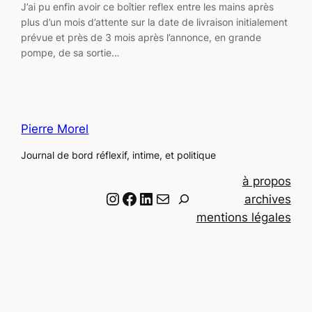
J’ai pu enfin avoir ce boîtier reflex entre les mains après
plus d’un mois d’attente sur la date de livraison initialement
prévue et près de 3 mois après l’annonce, en grande
pompe, de sa sortie…
Pierre Morel
Journal de bord réflexif, intime, et politique
à propos
Instagram
Facebook
LinkedIn
Email
R
archives
e
mentions légales
c
h
e
r
c