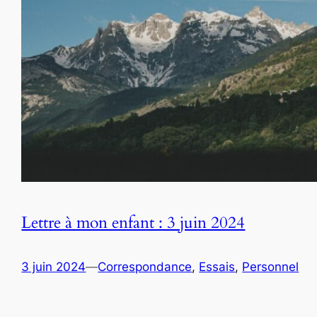
Lettre à mon enfant : 3 juin 2024
3 juin 2024
—
Correspondance
, 
Essais
, 
Personnel