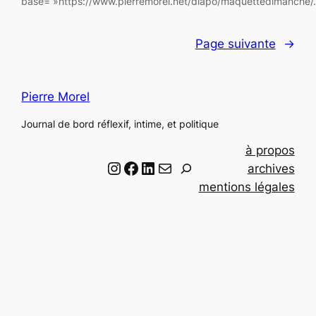
base= »https://www.pierremorel.net/diapo/maquettedimanche/
Page suivante
→
Pierre Morel
Journal de bord réflexif, intime, et politique
à propos
Instagram
Facebook
LinkedIn
Email
R
archives
e
mentions légales
c
h
e
r
c
h
e