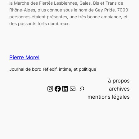
la Marche des Fiertés Lesbiennes, Gaies, Bis et Trans de
Rhône-Alpes, plus connue sous le nom de Gay Pride. 7000
personnes étaient présentes, une très bonne ambiance, et
des passants forts nombreux.
Pierre Morel
Journal de bord réflexif, intime, et politique
à propos
Instagram
Facebook
LinkedIn
Email
R
archives
e
mentions légales
c
h
e
r
c