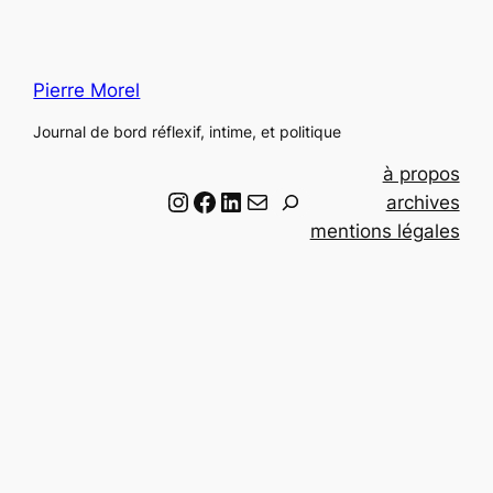
Pierre Morel
Journal de bord réflexif, intime, et politique
à propos
Instagram
Facebook
LinkedIn
Email
R
archives
e
mentions légales
c
h
e
r
c
h
e
r