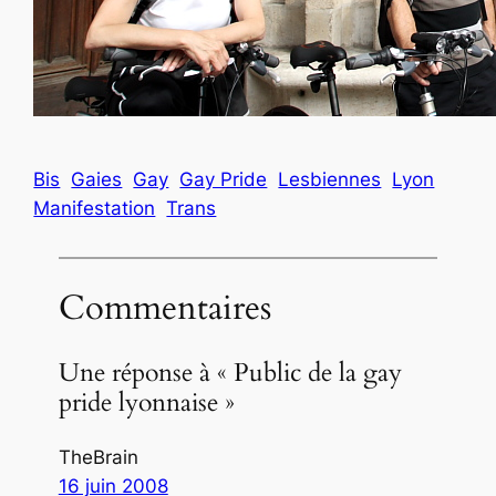
Bis
Gaies
Gay
Gay Pride
Lesbiennes
Lyon
Manifestation
Trans
Commentaires
Une réponse à « Public de la gay
pride lyonnaise »
TheBrain
16 juin 2008