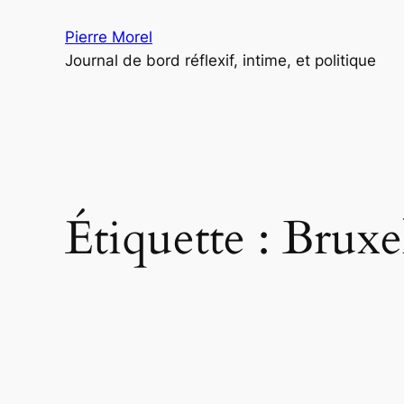
Aller
Pierre Morel
au
Journal de bord réflexif, intime, et politique
contenu
Étiquette :
Bruxel