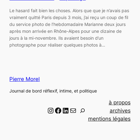
Le hasard fait bien les choses. Alors que que je n’avais pas
vraiment quitté Paris depuis 3 mois, j’ai reçu un coup de fil
du service photo de l’hebdomadaire Marianne deux jours
après mon arrivée en Rhône-Alpes pour une dizaine de
jours à la mi-novembre. Ils avaient besoin d’un
photographe pour réaliser quelques photos à…
Pierre Morel
Journal de bord réflexif, intime, et politique
à propos
Instagram
Facebook
LinkedIn
Email
R
archives
e
mentions légales
c
h