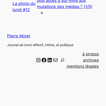
plus aptes à sur-vivre aux
La photo du
mutations des médias ? (1/5)
lundi #12
→
Pierre Morel
Journal de bord réflexif, intime, et politique
à propos
Instagram
Facebook
LinkedIn
Email
R
archives
e
mentions légales
c
h
e
r
c
h