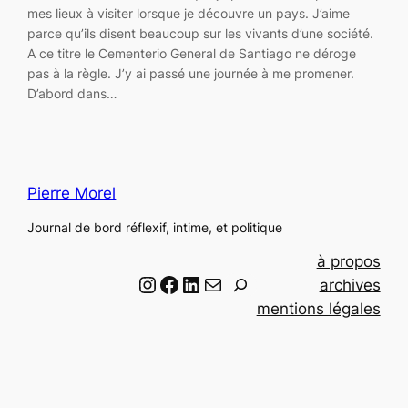
mes lieux à visiter lorsque je découvre un pays. J’aime
parce qu’ils disent beaucoup sur les vivants d’une société.
A ce titre le Cementerio General de Santiago ne déroge
pas à la règle. J’y ai passé une journée à me promener.
D’abord dans…
Pierre Morel
Journal de bord réflexif, intime, et politique
à propos
Instagram
Facebook
LinkedIn
Email
R
archives
e
mentions légales
c
h
e
r