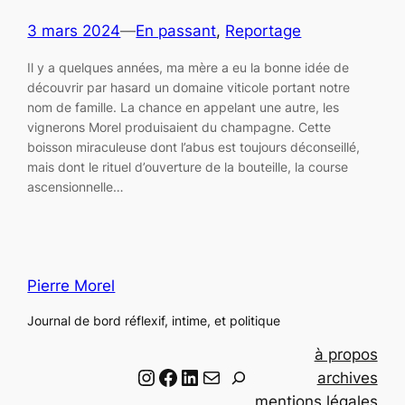
3 mars 2024
—
En passant
, 
Reportage
Il y a quelques années, ma mère a eu la bonne idée de
découvrir par hasard un domaine viticole portant notre
nom de famille. La chance en appelant une autre, les
vignerons Morel produisaient du champagne. Cette
boisson miraculeuse dont l’abus est toujours déconseillé,
mais dont le rituel d’ouverture de la bouteille, la course
ascensionnelle…
Pierre Morel
Journal de bord réflexif, intime, et politique
à propos
Instagram
Facebook
LinkedIn
Email
R
archives
e
mentions légales