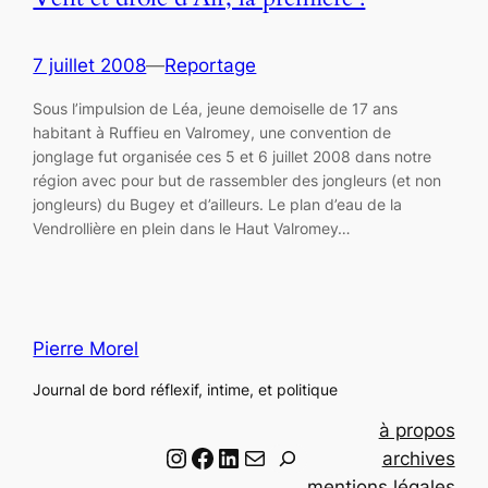
7 juillet 2008
—
Reportage
Sous l’impulsion de Léa, jeune demoiselle de 17 ans
habitant à Ruffieu en Valromey, une convention de
jonglage fut organisée ces 5 et 6 juillet 2008 dans notre
région avec pour but de rassembler des jongleurs (et non
jongleurs) du Bugey et d’ailleurs. Le plan d’eau de la
Vendrollière en plein dans le Haut Valromey…
Pierre Morel
Journal de bord réflexif, intime, et politique
à propos
Instagram
Facebook
LinkedIn
Email
R
archives
e
mentions légales