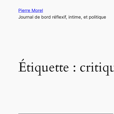
Aller
Pierre Morel
au
Journal de bord réflexif, intime, et politique
contenu
Étiquette :
critiq