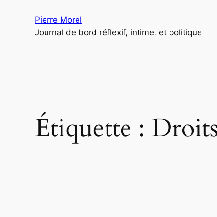
Aller
Pierre Morel
au
Journal de bord réflexif, intime, et politique
contenu
Étiquette :
Droit