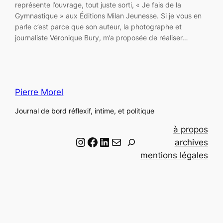
représente l’ouvrage, tout juste sorti, « Je fais de la
Gymnastique » aux Éditions Milan Jeunesse. Si je vous en
parle c’est parce que son auteur, la photographe et
journaliste Véronique Bury, m’a proposée de réaliser…
Pierre Morel
Journal de bord réflexif, intime, et politique
à propos
Instagram
Facebook
LinkedIn
Email
R
archives
e
mentions légales
c
h
e
r
c