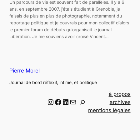
Un parcours de vie est souvent fait de parallèles. Il y a 6
ans, en septembre 2007, j’étais étudiant à Grenoble, je
faisais de plus en plus de photographie, notamment du
reportage politique et je couvrais pour mon collectif d’alors
le premier forum de débats qu’organisait le journal
Libération. Je me souviens avoir croisé Vincent…
Pierre Morel
Journal de bord réflexif, intime, et politique
à propos
Instagram
Facebook
LinkedIn
Email
R
archives
e
mentions légales
c
h
e