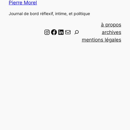
Pierre Morel
Journal de bord réflexif, intime, et politique
à propos
Instagram
Facebook
LinkedIn
Email
R
archives
e
mentions légales
c
h
e
r
c
h
e
r