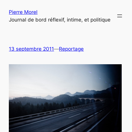
Aller
Pierre Morel
au
Journal de bord réflexif, intime, et politique
contenu
13 septembre 2011
—
Reportage