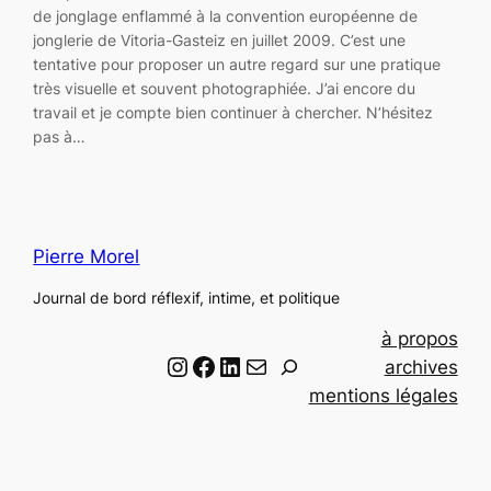
de jonglage enflammé à la convention européenne de
jonglerie de Vitoria-Gasteiz en juillet 2009. C’est une
tentative pour proposer un autre regard sur une pratique
très visuelle et souvent photographiée. J’ai encore du
travail et je compte bien continuer à chercher. N’hésitez
pas à…
Pierre Morel
Journal de bord réflexif, intime, et politique
à propos
Instagram
Facebook
LinkedIn
Email
R
archives
e
mentions légales
c
h
e