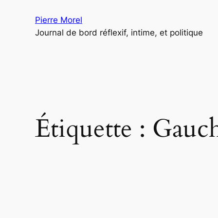
Aller
Pierre Morel
au
Journal de bord réflexif, intime, et politique
contenu
Étiquette :
Gauc