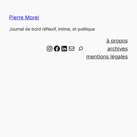
Pierre Morel
Journal de bord réflexif, intime, et politique
à propos
Instagram
Facebook
LinkedIn
Email
R
archives
e
mentions légales
c
h
e
r
c
h
e
r