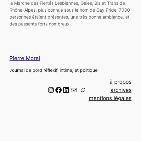
la Marche des Fiertés Lesbiennes, Gaies, Bis et Trans de
Rhône-Alpes, plus connue sous le nom de Gay Pride. 7000
personnes étaient présentes, une très bonne ambiance, et
des passants forts nombreux.
Pierre Morel
Journal de bord réflexif, intime, et politique
à propos
Instagram
Facebook
LinkedIn
Email
R
archives
e
mentions légales
c
h
e
r
c