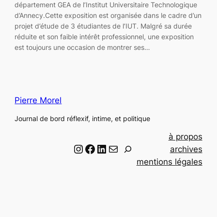
département GEA de l’Institut Universitaire Technologique
d’Annecy.Cette exposition est organisée dans le cadre d’un
projet d’étude de 3 étudiantes de l’IUT. Malgré sa durée
réduite et son faible intérêt professionnel, une exposition
est toujours une occasion de montrer ses…
Pierre Morel
Journal de bord réflexif, intime, et politique
à propos
Instagram
Facebook
LinkedIn
Email
R
archives
e
mentions légales
c
h
e
r