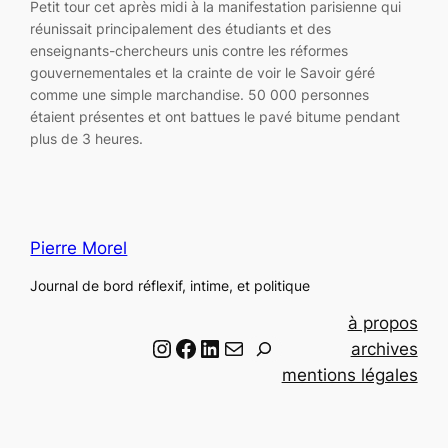
Petit tour cet après midi à la manifestation parisienne qui
réunissait principalement des étudiants et des
enseignants-chercheurs unis contre les réformes
gouvernementales et la crainte de voir le Savoir géré
comme une simple marchandise. 50 000 personnes
étaient présentes et ont battues le pavé bitume pendant
plus de 3 heures.
Pierre Morel
Journal de bord réflexif, intime, et politique
à propos
Instagram
Facebook
LinkedIn
Email
R
archives
e
mentions légales
c
h