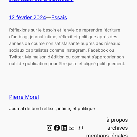
12 février 2024
—
Essais
Réflexions sur le besoin et l’envie de reprendre l’écriture
d’un blog, journal intime, réflexif et politique après des
années de course non satisfaisante auprès des réseaux
sociaux capitalistes comme Instagram, Facebook ou
Twitter. Ma maison d’édition ou comment s’approprier son
outil de publication pour être juste et aligné politiquement.
Pierre Morel
Journal de bord réflexif, intime, et politique
à propos
Instagram
Facebook
LinkedIn
Email
R
archives
e
mentions légales