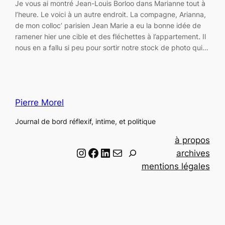
Je vous ai montré Jean-Louis Borloo dans Marianne tout à
l’heure. Le voici à un autre endroit. La compagne, Arianna,
de mon colloc’ parisien Jean Marie a eu la bonne idée de
ramener hier une cible et des fléchettes à l’appartement. Il
nous en a fallu si peu pour sortir notre stock de photo qui…
Pierre Morel
Journal de bord réflexif, intime, et politique
à propos
Instagram
Facebook
LinkedIn
Email
R
archives
e
mentions légales
c
h
e
r