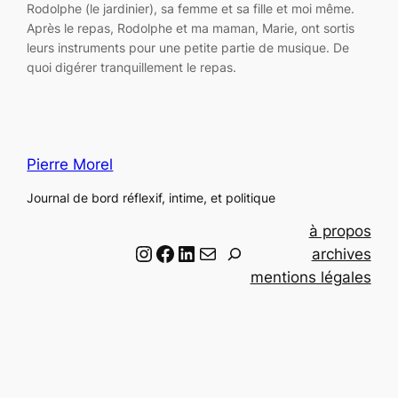
Rodolphe (le jardinier), sa femme et sa fille et moi même.
Après le repas, Rodolphe et ma maman, Marie, ont sortis
leurs instruments pour une petite partie de musique. De
quoi digérer tranquillement le repas.
Pierre Morel
Journal de bord réflexif, intime, et politique
à propos
Instagram
Facebook
LinkedIn
Email
R
archives
e
mentions légales
c
h
e
r
c