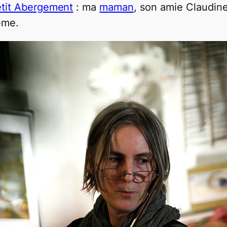
tit Abergement
: ma
maman
, son amie Claudin
ême.