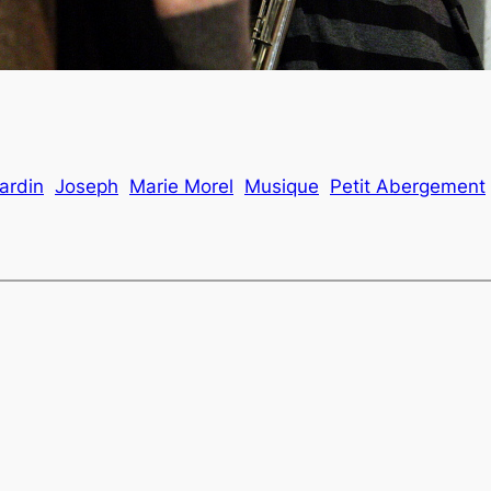
ardin
Joseph
Marie Morel
Musique
Petit Abergement