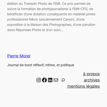
édition du Tremplin Photo de l’EMI. Ce prix permet de
suivre la formation de photojournalisme à l’EMI-CFD, de
bénéficier d’une dotation conséquente en matériel photo
professionnel Nikon (anciennement Canon), d’une
exposition à la Maison des Photographes, d’une parution
dans Réponses Photo et d’un suivi…
Pierre Morel
Journal de bord réflexif, intime, et politique
à propos
Instagram
Facebook
LinkedIn
Email
R
archives
e
mentions légales
c
h
e