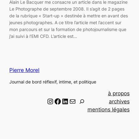
Alain Le Bacquer me consacre un article dans le magazine
Le Photographe de septembre 2008. Il s’agit de 2 pages
de la rubrique « Start-up » destinée à mettre en avant des
jeunes photographes. A ce titre l’article met l’accent sur
mon parcours et sur la formation de photojournalisme que
j’ai suivi à l’EMI CFD. L’article est…
Pierre Morel
Journal de bord réflexif, intime, et politique
à propos
Instagram
Facebook
LinkedIn
Email
R
archives
e
mentions légales
c
h
e