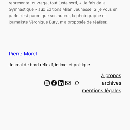
représente l’ouvrage, tout juste sorti, « Je fais de la
Gymnastique » aux Éditions Milan Jeunesse. Si je vous en
parle c’est parce que son auteur, la photographe et
journaliste Véronique Bury, m’a proposée de réaliser…
Pierre Morel
Journal de bord réflexif, intime, et politique
à propos
Instagram
Facebook
LinkedIn
Email
R
archives
e
mentions légales
c
h
e
r
c