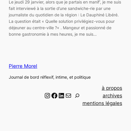
Le jeudi 29 janvier, alors que je partais en manif‘, je me suis
fait interviewé à la sortie d’une sandwiche-rie par une
journaliste du quotidien de la région : Le Dauphiné Libéré.
La question était « Quelle solution privilégiez-vous pour
déjeuner au centre-ville ?« . Mangeur et passionné de
bonne gastronomie à mes heures, je me suis…
Pierre Morel
Journal de bord réflexif, intime, et politique
à propos
Instagram
Facebook
LinkedIn
Email
R
archives
e
mentions légales
c
h
e