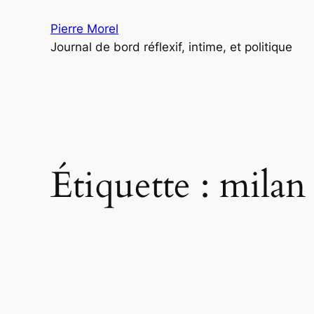
Aller
Pierre Morel
au
Journal de bord réflexif, intime, et politique
contenu
Étiquette :
milan