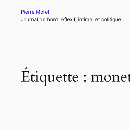
Aller
Pierre Morel
au
Journal de bord réflexif, intime, et politique
contenu
Étiquette :
mone