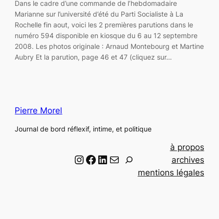
Dans le cadre d’une commande de l’hebdomadaire
Marianne sur l’université d’été du Parti Socialiste à La
Rochelle fin aout, voici les 2 premières parutions dans le
numéro 594 disponible en kiosque du 6 au 12 septembre
2008. Les photos originale : Arnaud Montebourg et Martine
Aubry Et la parution, page 46 et 47 (cliquez sur…
Pierre Morel
Journal de bord réflexif, intime, et politique
à propos
Instagram
Facebook
LinkedIn
Email
R
archives
e
mentions légales
c
h
e