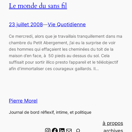
Le monde du sans fil
23 juillet 2008
—
Vie Quotidienne
Ce mercredi, alors que je travaillais tranquillement dans ma
chambre du Petit Abergement, j’ai eu la surprise de voir
des hommes qui effaçaient les cheminées du toit de la
maison d’en face, à 50 pieds au dessus du sol. Cela
suffisait pour sortir illico presto l’appareil et le téléobjectif
afin d’immortaliser ces courageux gaillards. Il…
Pierre Morel
Journal de bord réflexif, intime, et politique
à propos
Instagram
Facebook
LinkedIn
Email
R
archives