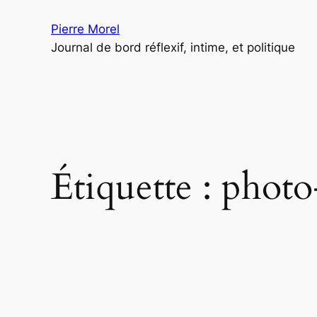
Aller
Pierre Morel
au
Journal de bord réflexif, intime, et politique
contenu
Étiquette :
photo-