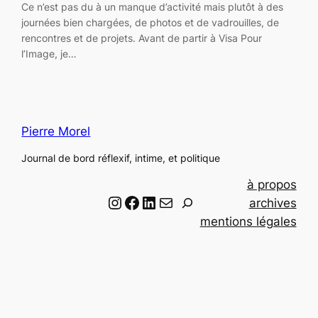
Ce n’est pas du à un manque d’activité mais plutôt à des
journées bien chargées, de photos et de vadrouilles, de
rencontres et de projets. Avant de partir à Visa Pour
l’Image, je…
Pierre Morel
Journal de bord réflexif, intime, et politique
à propos
Instagram
Facebook
LinkedIn
Email
R
archives
e
mentions légales
c
h
e
r
c