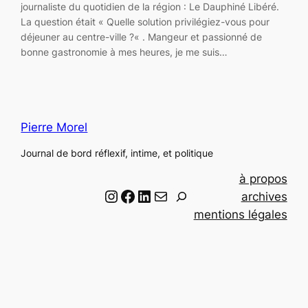
journaliste du quotidien de la région : Le Dauphiné Libéré.
La question était « Quelle solution privilégiez-vous pour
déjeuner au centre-ville ?« . Mangeur et passionné de
bonne gastronomie à mes heures, je me suis…
Pierre Morel
Journal de bord réflexif, intime, et politique
à propos
Instagram
Facebook
LinkedIn
Email
R
archives
e
mentions légales
c
h
e
r
c