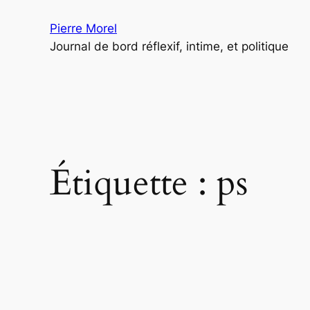
Aller
Pierre Morel
au
Journal de bord réflexif, intime, et politique
contenu
Étiquette :
ps