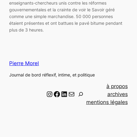
enseignants-chercheurs unis contre les réformes
gouvernementales et la crainte de voir le Savoir géré
comme une simple marchandise. 50 000 personnes
étaient présentes et ont battues le pavé bitume pendant
plus de 3 heures.
Pierre Morel
Journal de bord réflexif, intime, et politique
à propos
Instagram
Facebook
LinkedIn
Email
R
archives
e
mentions légales
c
h
e
r