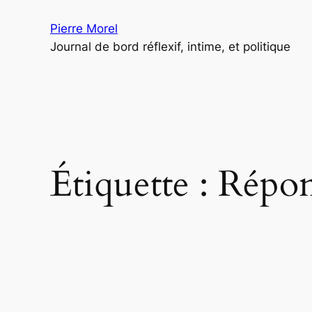
Aller
Pierre Morel
au
Journal de bord réflexif, intime, et politique
contenu
Étiquette :
Répon