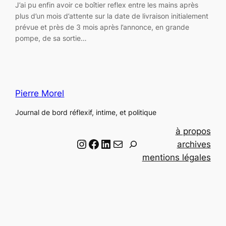
J’ai pu enfin avoir ce boîtier reflex entre les mains après
plus d’un mois d’attente sur la date de livraison initialement
prévue et près de 3 mois après l’annonce, en grande
pompe, de sa sortie…
Pierre Morel
Journal de bord réflexif, intime, et politique
à propos
Instagram
Facebook
LinkedIn
Email
R
archives
e
mentions légales
c
h
e
r
c