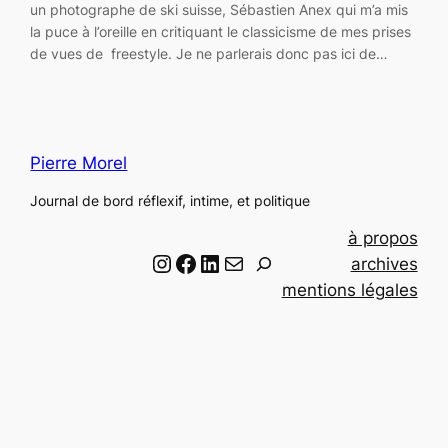
un photographe de ski suisse, Sébastien Anex qui m’a mis
la puce à l’oreille en critiquant le classicisme de mes prises
de vues de freestyle. Je ne parlerais donc pas ici de…
Pierre Morel
Journal de bord réflexif, intime, et politique
à propos
Instagram
Facebook
LinkedIn
Email
R
archives
e
mentions légales
c
h
e
r
c
h