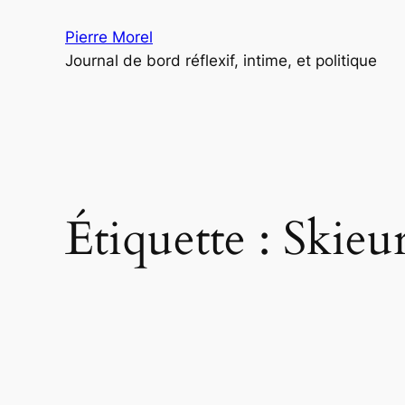
Aller
Pierre Morel
au
Journal de bord réflexif, intime, et politique
contenu
Étiquette :
Skieu