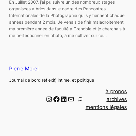
En Juillet 2007, j’ai pu suivre un des nombreux stages
organisées à Arles dans le cadre des Rencontres
Internationales de la Photographie qui s’y tiennent chaque
années pendant 2 mois. Je venais de finir maladroitement
ma première année de faculté à Grenoble et je cherchais à
me perfectionner en photo, à me cultiver sur ce…
Pierre Morel
Journal de bord réflexif, intime, et politique
à propos
Instagram
Facebook
LinkedIn
Email
R
archives
e
mentions légales
c
h
e