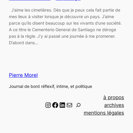
J’aime les cimetières. Dès que je peux cela fait partie de
mes lieux à visiter lorsque je découvre un pays. J’aime
parce qu’ils disent beaucoup sur les vivants d’une société.
A ce titre le Cementerio General de Santiago ne déroge
pas à la règle. J’y ai passé une journée à me promener.
D’abord dans…
Pierre Morel
Journal de bord réflexif, intime, et politique
à propos
Instagram
Facebook
LinkedIn
Email
R
archives
e
mentions légales
c
h