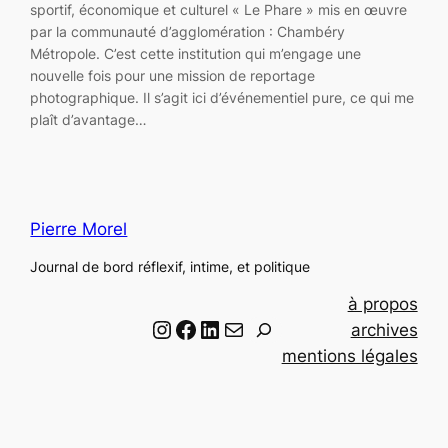
sportif, économique et culturel « Le Phare » mis en œuvre
par la communauté d’agglomération : Chambéry
Métropole. C’est cette institution qui m’engage une
nouvelle fois pour une mission de reportage
photographique. Il s’agit ici d’événementiel pure, ce qui me
plaît d’avantage…
Pierre Morel
Journal de bord réflexif, intime, et politique
à propos
Instagram
Facebook
LinkedIn
Email
R
archives
e
mentions légales
c
h
e