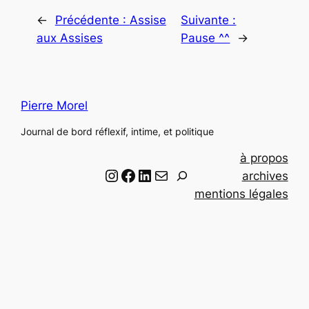
←
Précédente :
Assise
Suivante :
aux Assises
Pause ^^
→
Pierre Morel
Journal de bord réflexif, intime, et politique
à propos
Instagram
Facebook
LinkedIn
Email
R
archives
e
mentions légales
c
h
e
r
c
h