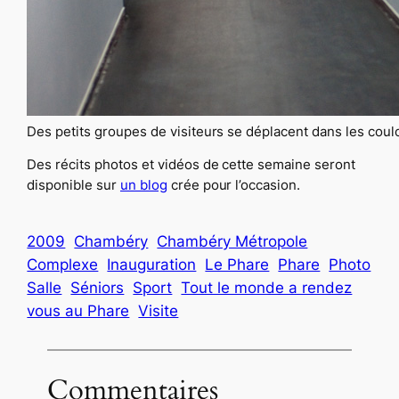
Des petits groupes de visiteurs se déplacent dans les coul
Des récits photos et vidéos de cette semaine seront
disponible sur
un blog
crée pour l’occasion.
2009
Chambéry
Chambéry Métropole
Complexe
Inauguration
Le Phare
Phare
Photo
Salle
Séniors
Sport
Tout le monde a rendez
vous au Phare
Visite
Commentaires