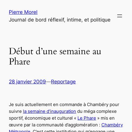
Aller
Pierre Morel
au
Journal de bord réflexif, intime, et politique
contenu
Début d’une semaine au
Phare
28 janvier 2009
—
Reportage
Je suis actuellement en commande à Chambéry pour
suivre
la semaine d’inauguration
du méga complexe
sportif, économique et culturel «
Le Phare
» mis en
œuvre par la communauté d’agglomération :
Chambéry
Métropole
. C’est cette institution qui m’engage une