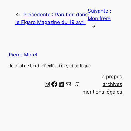
Suivante :
←
Précédente :
Parution dans
Mon frère
le Figaro Magazine du 19 avril
→
Pierre Morel
Journal de bord réflexif, intime, et politique
à propos
Instagram
Facebook
LinkedIn
Email
R
archives
e
mentions légales
c
h
e
r
c