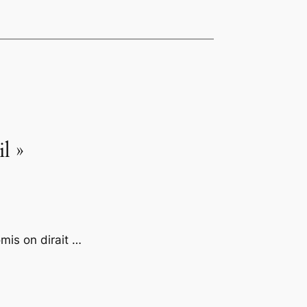
l »
omis on dirait …