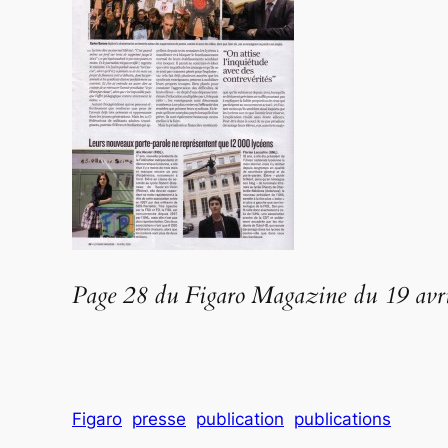
Page 28 du Figaro Magazine du 19 avri
Figaro
presse
publication
publications