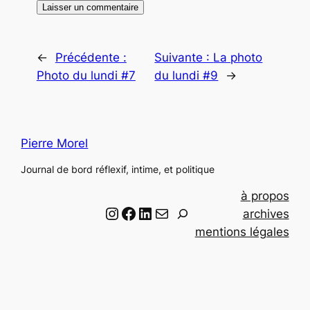
←
Précédente :
Suivante :
La photo
Photo du lundi #7
du lundi #9
→
Pierre Morel
Journal de bord réflexif, intime, et politique
à propos
Instagram
Facebook
LinkedIn
Email
R
archives
e
mentions légales
c
h
e
r